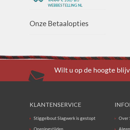
WEBBESTELLING NL
Onze Betaalopties
Wilt u op de hoogte blijv
KLANTENSERVICE
INFO
Stiggelbout Slagwerk is gestopt
Over 
Openingstijden
Algem