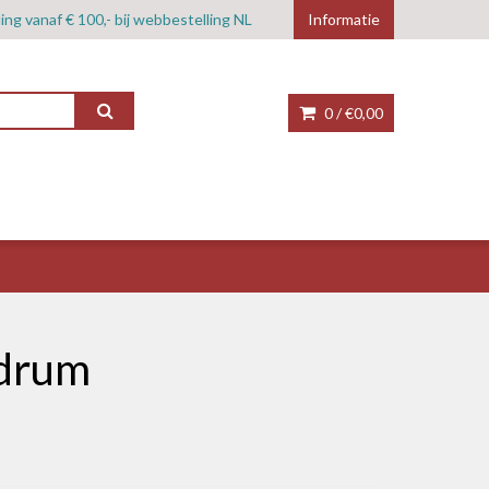
ing vanaf € 100,- bij webbestelling NL
Informatie
0 /
€0,00
edrum