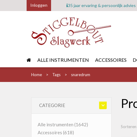
Inloggen
35 jaar ervaring & persoonlijk advies
ALLE INSTRUMENTEN
ACCESSOIRES
D
Home
Tags
snaredrum
Pr
CATEGORIE
Alle instrumenten
(1642)
Sorteren
Accessoires
(618)