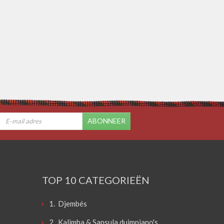
ABONNEER
TOP 10 CATEGORIEËN
1. Djembés
2. Kalimba & Sansula duimpiano's