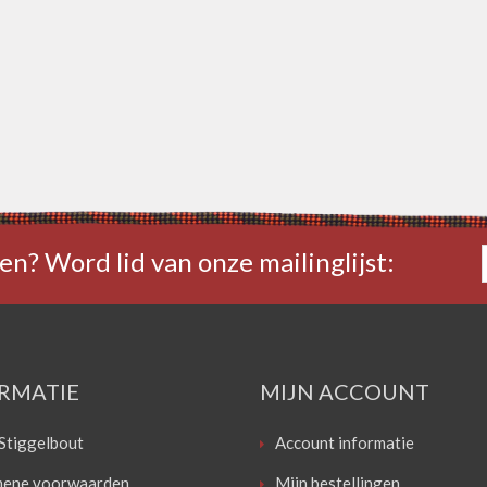
en? Word lid van onze mailinglijst:
RMATIE
MIJN ACCOUNT
Stiggelbout
Account informatie
ene voorwaarden
Mijn bestellingen