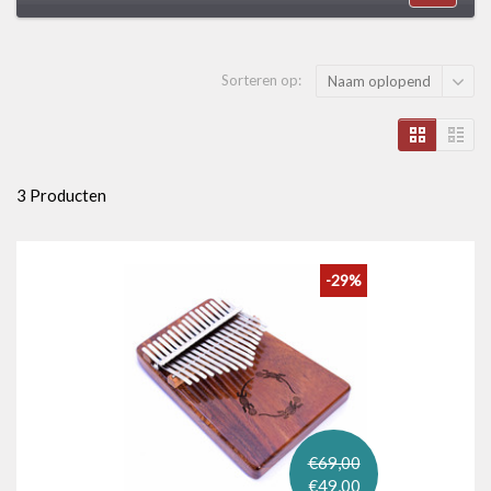
Sorteren op:
Naam oplopend
3 Producten
-29%
€69,00
€49,00