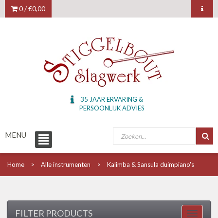
0 /
€0,00
35 JAAR ERVARING &
PERSOONLIJK ADVIES
MENU
Home
Alle instrumenten
Kalimba & Sansula duimpiano's
FILTER PRODUCTS