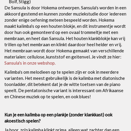
Bolf, Stigg)
De Sansula is door Hokema ontworpen. Sansula's worden in een
akkoord gestemd en kunnen zonder muziekstudie door iedereen
zonder enige oefening meteen bespeeld worden. Hokema
maakt kalimba's op een houten blokje, en dit instrumentje wordt
door hun ook gemonteerd op een ovaal trommeltje met een
membraan, en heet dan Sansula. Het houten klankblokje kan vrij
trillen op het membraan en klinkt daardoor heel helder en vrij.
Het membraan wordt door Hokema gemaakt van verschillende
materialen: cellulose, kunststof en geitenvel. Je vindt ze hier:
Sansula's in onze webshop.
Kalimba's om melodieen op te spelen zijn er ook in meerdere
varianten. Het meest gebruikelijk is de kalimba met diatonische
toonladder, dit betekent dat je de witte toetsen van de piano
speelt. De pentatonische variant is interessant om Afrikaanse
en Chinese muziek op te spelen, en ook blues!
Kun je een kalimba op een plankje (zonder klankkast) ook
akoestisch spelen?
Ja hoor, zo'n kalimba klinkt prima, alleen wat zachter dan een