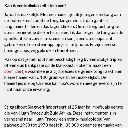
Kan ik een kalimba zelf stemmen?
Ja, dat is makkelijk. Met een hamertje tik je tegen een tong aan
de 'buitenkant' zodat de tong langer wordt, dan gaat-ie
langzamer trillen en dus lager klinken. Om de tong omhoog te
stemmen moet je die korter maken, tik dan tegen de tong aan de
speelkant. Om zuiver te stemmen kun je een stemapparaat
gebruiken of een stem-app op je smartphone. Er zijn diverse
handige apps, wij gebruiken Panotuner.
Pas op dat je het hout niet beschadigt, leg bv een stukje triplex
of een oud bankpasje op de klankkast. Hokema maakt een
stemijzertje
waarmee je altijd precies de goede tong raakt. Een
kleine hamer van ± 100 gram werkt het makkelijkst. De
hamertjes die bij Chinese kalimba's worden meegeleverd zijn te
licht naar onze ervaring.
Stiggelbout Slagwerk importeert al 25 jaar kalimba's, als eerste
die van Hugh Tracey uit Zuid Afrika. Deze instrumenten zijn
vernoemd naar Hugh Tracey, een ethno-musicoloog. Van
pakweg 1930 tot 1970 heeft hij 35.000 opnames gemaakt van