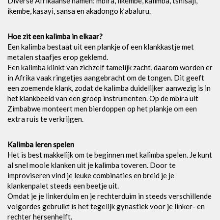
Diverse Afrikaanse namen: mbira, likembe, kalimba, tshisaji,
ikembe, kasayi, sansa en akadongo k’abaluru.
Hoe zit een kalimba in elkaar?
Een kalimba bestaat uit een plankje of een klankkastje met
metalen staafjes erop geklemd.
Een kalimba klinkt van zichzelf tamelijk zacht, daarom worden er
in Afrika vaak ringetjes aangebracht om de tongen. Dit geeft
een zoemende klank, zodat de kalimba duidelijker aanwezig is in
het klankbeeld van een groep instrumenten. Op de mbira uit
Zimbabwe monteert men bierdoppen op het plankje om een
extra ruis te verkrijgen.
Kalimba leren spelen
Het is best makkelijk om te beginnen met kalimba spelen. Je kunt
al snel mooie klanken uit je kalimba toveren. Door te
improviseren vind je leuke combinaties en breid je je
klankenpalet steeds een beetje uit.
Omdat je je linkerduim en je rechterduim in steeds verschillende
volgordes gebruikt is het tegelijk gynastiek voor je linker- en
rechter hersenhelft.