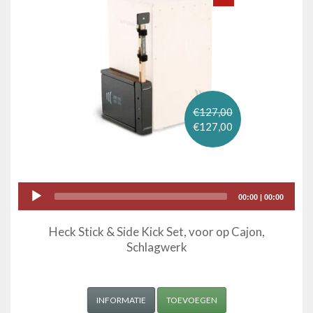
€127,00
€127,00
Audio
00:00
|
00:00
Player
Heck Stick & Side Kick Set, voor op Cajon,
Schlagwerk
INFORMATIE
TOEVOEGEN