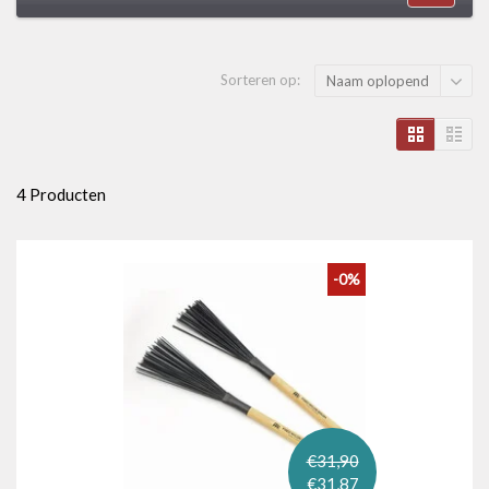
Sorteren op:
Naam oplopend
4 Producten
-0%
€31,90
€31,87