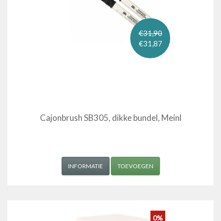
€31,90
€31,87
Cajonbrush SB305, dikke bundel, Meinl
INFORMATIE
TOEVOEGEN
0%