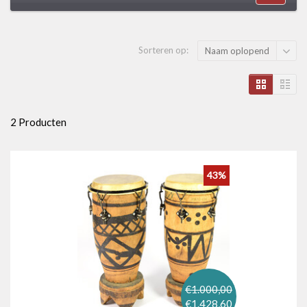
Sorteren op:
Naam oplopend
2 Producten
43%
€1.000,00
€1.428,60