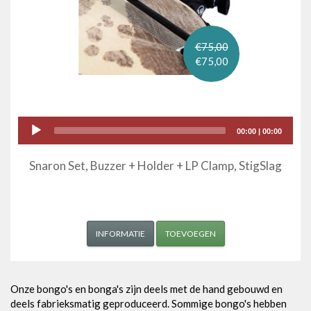
€75,00
€75,00
Audio
00:00
|
00:00
Player
Snaron Set, Buzzer + Holder + LP Clamp, StigSlag
INFORMATIE
TOEVOEGEN
Onze bongo's en bonga's zijn deels met de hand gebouwd en
deels fabrieksmatig geproduceerd. Sommige bongo's hebben