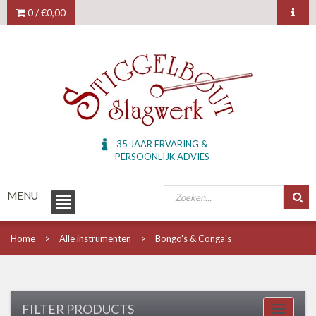
0 /
€0,00
35 JAAR ERVARING &
PERSOONLIJK ADVIES
MENU
Home
Alle instrumenten
Bongo's & Conga's
FILTER PRODUCTS