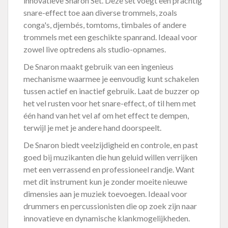
innovatieve Snaron Set. Deze set voegt een prachtig
snare-effect toe aan diverse trommels, zoals
conga's, djembés, tomtoms, timbales of andere
trommels met een geschikte spanrand. Ideaal voor
zowel live optredens als studio-opnames.
De Snaron maakt gebruik van een ingenieus
mechanisme waarmee je eenvoudig kunt schakelen
tussen actief en inactief gebruik. Laat de buzzer op
het vel rusten voor het snare-effect, of til hem met
één hand van het vel af om het effect te dempen,
terwijl je met je andere hand doorspeelt.
De Snaron biedt veelzijdigheid en controle, en past
goed bij muzikanten die hun geluid willen verrijken
met een verrassend en professioneel randje. Want
met dit instrument kun je zonder moeite nieuwe
dimensies aan je muziek toevoegen. Ideaal voor
drummers en percussionisten die op zoek zijn naar
innovatieve en dynamische klankmogelijkheden.