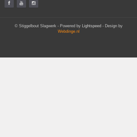
© Stiggelbout Slagwerk - Powered by
Lightspeed
- Design by
Webdinge.nl