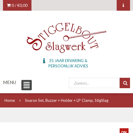
0 /
€0,00
35 JAAR ERVARING &
PERSOONLIJK ADVIES
MENU
Home
Snaron Set, Buzzer + Holder + LP Clamp, StigSlag
0%