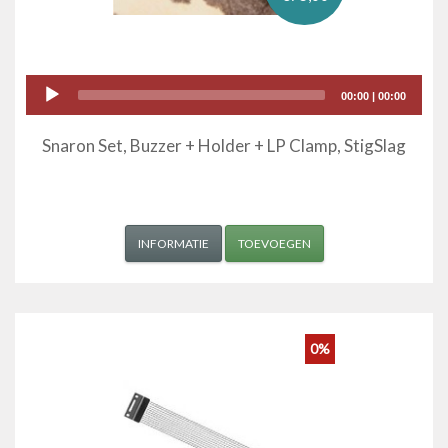
Audio
00:00
|
00:00
Player
Snaron Set, Buzzer + Holder + LP Clamp, StigSlag
INFORMATIE
TOEVOEGEN
0%