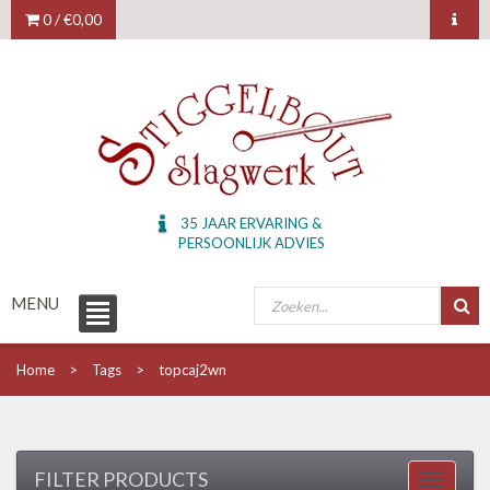
0 /
€0,00
35 JAAR ERVARING &
PERSOONLIJK ADVIES
MENU
Home
Tags
topcaj2wn
FILTER PRODUCTS