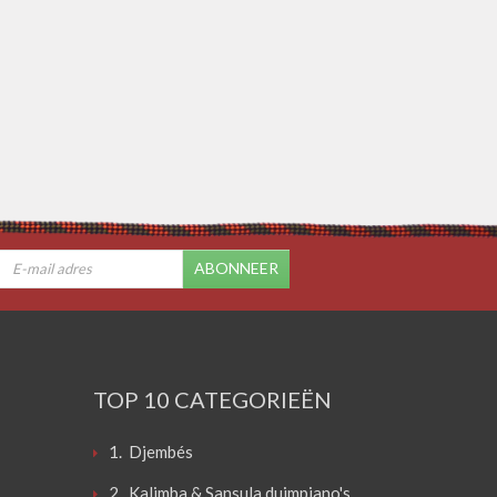
ABONNEER
TOP 10 CATEGORIEËN
1. Djembés
2. Kalimba & Sansula duimpiano's