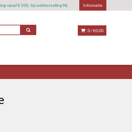
ing vanaf € 100,- bij webbestelling NL
Informatie
0 /
€0,00
e