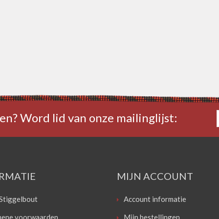
en? Word lid van onze mailinglijst:
RMATIE
MIJN ACCOUNT
Stiggelbout
Account informatie
ene voorwaarden
Mijn bestellingen