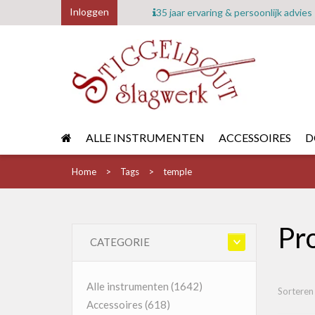
Inloggen
35 jaar ervaring & persoonlijk advies
ALLE INSTRUMENTEN
ACCESSOIRES
D
Home
Tags
temple
Pr
CATEGORIE
Alle instrumenten
(1642)
Sorteren
Accessoires
(618)