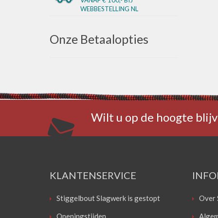
WEBBESTELLING NL
Onze Betaalopties
Wilt u op de hoogte blijv
KLANTENSERVICE
INFO
Stiggelbout Slagwerk is gestopt
Over 
Openingstijden
Algem