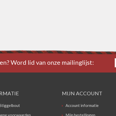
en? Word lid van onze mailinglijst:
RMATIE
MIJN ACCOUNT
Stiggelbout
Account informatie
ene voorwaarden
Mijn bestellingen