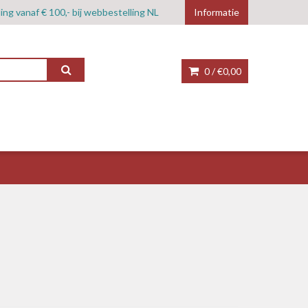
ing vanaf € 100,- bij webbestelling NL
Informatie
0 /
€0,00