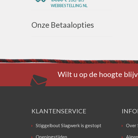
WEBBESTELLING NL
Onze Betaalopties
Wilt u op de hoogte blijv
KLANTENSERVICE
INFO
Stiggelbout Slagwerk is gestopt
Over 
Openingstijden
Algem