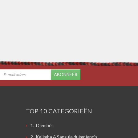
ABONNEER
TOP 10 CATEGORIEËN
1. Djembés
2. Kalimba & Sansula duimpiano's