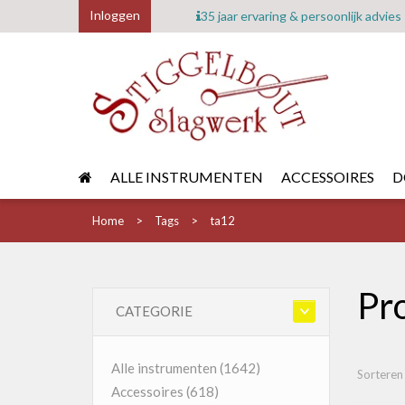
Inloggen
35 jaar ervaring & persoonlijk advies
ALLE INSTRUMENTEN
ACCESSOIRES
D
Home
Tags
ta12
Pr
CATEGORIE
Alle instrumenten
(1642)
Sorteren
Accessoires
(618)