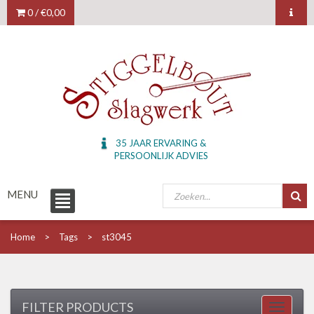
0 /
€0,00
35 JAAR ERVARING &
PERSOONLIJK ADVIES
MENU
Home
Tags
st3045
FILTER PRODUCTS