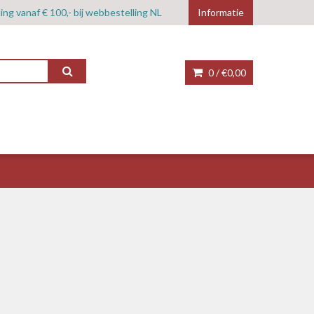
ing vanaf € 100,- bij webbestelling NL
Informatie
0 /
€0,00