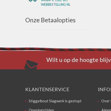
WEBBESTELLING NL
Onze Betaalopties
Wilt u op de hoogte blijv
KLANTENSERVICE
INFO
Stiggelbout Slagwerk is gestopt
Over 
Openingstijden
Algem