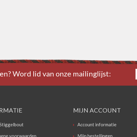
en? Word lid van onze mailinglijst:
RMATIE
MIJN ACCOUNT
Stiggelbout
Account informatie
ene voorwaarden
Mijn bestellingen