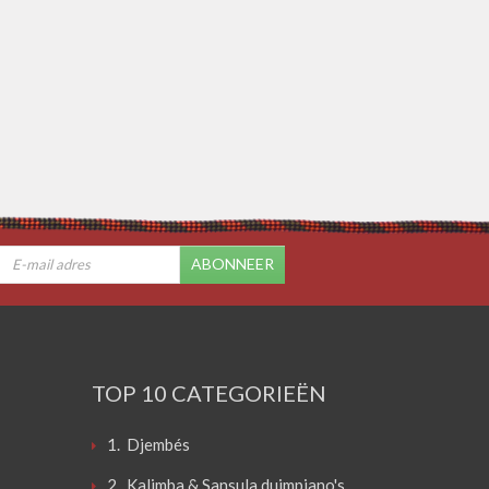
ABONNEER
TOP 10 CATEGORIEËN
1. Djembés
2. Kalimba & Sansula duimpiano's