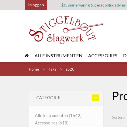
Inloggen
35 jaar ervaring & persoonlijk advies
ALLE INSTRUMENTEN
ACCESSOIRES
D
Home
Tags
sp20
Pr
CATEGORIE
Alle instrumenten
(1642)
Sorteren
Accessoires
(618)