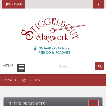
0 /
€0,00
35 JAAR ERVARING &
PERSOONLIJK ADVIES
MENU
Home
Tags
set75
FILTER PRODUCTS