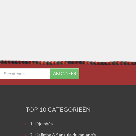
ABONNEER
TOP 10 CATEGORIEËN
1. Djembés
2. Kalimba & Sansula duimpiano's