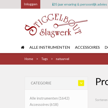
Inloggen
35 jaar ervaring & persoonlijk advies
ALLE INSTRUMENTEN
ACCESSOIRES
D
Home
Tags
natuurvel
Pr
CATEGORIE
Alle instrumenten
(1642)
Sorteren
Accessoires
(618)