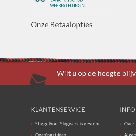
WEBBESTELLING NL
Onze Betaalopties
Wilt u op de hoogte blijv
KLANTENSERVICE
INFO
Stiggelbout Slagwerk is gestopt
Over 
Openingstijden
Algem