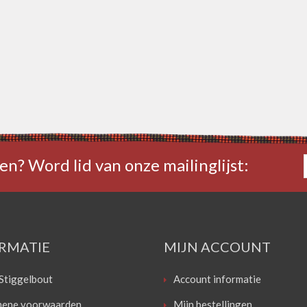
en? Word lid van onze mailinglijst:
RMATIE
MIJN ACCOUNT
Stiggelbout
Account informatie
ene voorwaarden
Mijn bestellingen