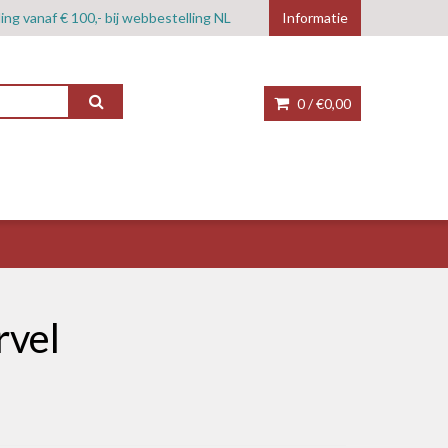
ing vanaf € 100,- bij webbestelling NL
Informatie
0 /
€0,00
rvel