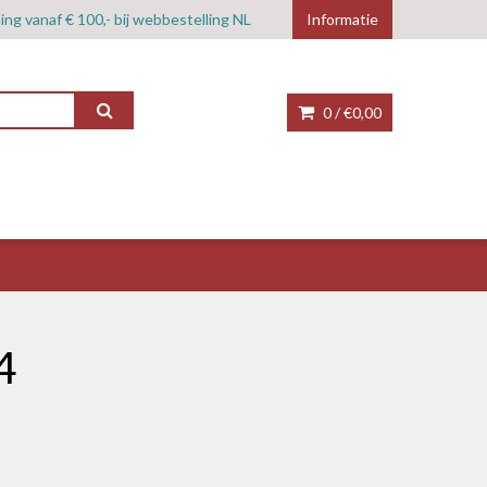
ing vanaf € 100,- bij webbestelling NL
Informatie
0 /
€0,00
4