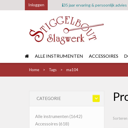
Inloggen
35 jaar ervaring & persoonlijk advies
ALLE INSTRUMENTEN
ACCESSOIRES
D
Home
Tags
ma104
Pr
CATEGORIE
Alle instrumenten
(1642)
Sorteren
Accessoires
(618)