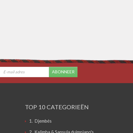
ABONNEER
TOP 10 CATEGORIEËN
1. Djembés
2. Kalimba & Sansula duimpiano's