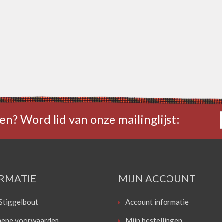
en? Word lid van onze mailinglijst:
RMATIE
MIJN ACCOUNT
Stiggelbout
Account informatie
ene voorwaarden
Mijn bestellingen