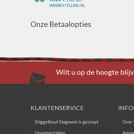
WEBBESTELLING NL
Onze Betaalopties
Wilt u op de hoogte blijv
KLANTENSERVICE
INFO
Stiggelbout Slagwerk is gestopt
Over 
Openingstijden
Algem