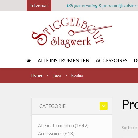
Inloggen
35 jaar ervaring & persoonlijk advies
ALLE INSTRUMENTEN
ACCESSOIRES
D
Home
Tags
koshis
Pr
CATEGORIE
Alle instrumenten
(1642)
Sorteren
Accessoires
(618)