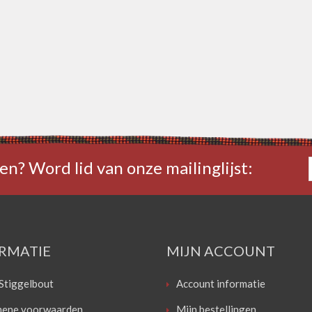
en? Word lid van onze mailinglijst:
RMATIE
MIJN ACCOUNT
Stiggelbout
Account informatie
ene voorwaarden
Mijn bestellingen