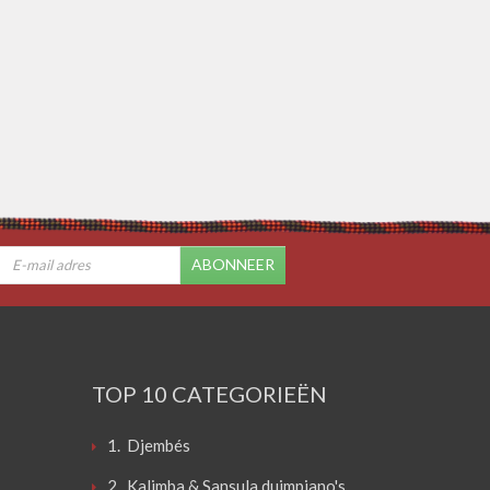
ABONNEER
TOP 10 CATEGORIEËN
1. Djembés
2. Kalimba & Sansula duimpiano's