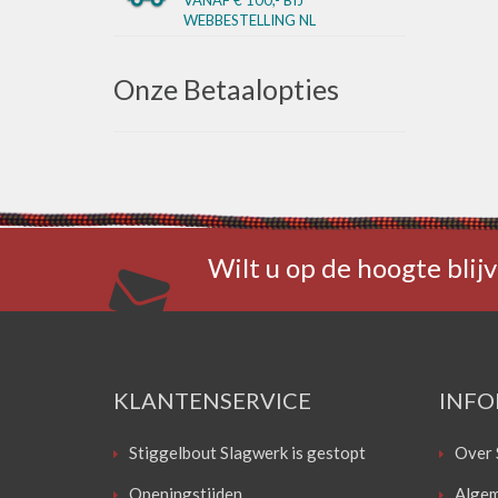
WEBBESTELLING NL
Onze Betaalopties
Wilt u op de hoogte blijv
KLANTENSERVICE
INFO
Stiggelbout Slagwerk is gestopt
Over 
Openingstijden
Algem