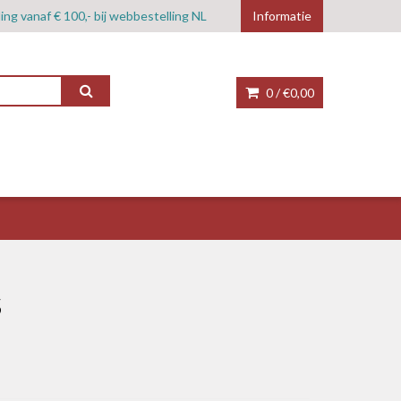
ing vanaf € 100,- bij webbestelling NL
Informatie
0 /
€0,00
s