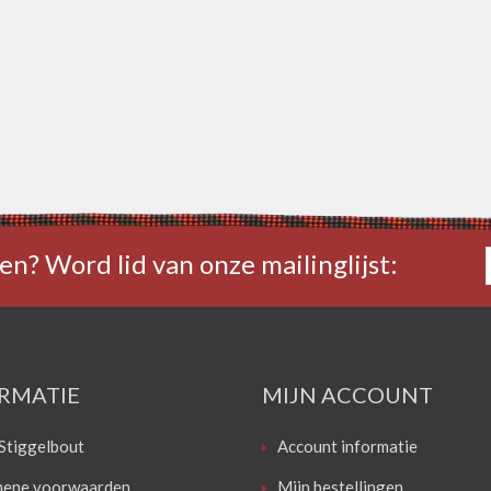
en? Word lid van onze mailinglijst:
RMATIE
MIJN ACCOUNT
Stiggelbout
Account informatie
ene voorwaarden
Mijn bestellingen