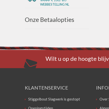
WEBBESTELLING NL
Onze Betaalopties
Wilt u op de hoogte blijv
KLANTENSERVICE
INFO
Stiggelbout Slagwerk is gestopt
Over 
Openingstijden
Algem