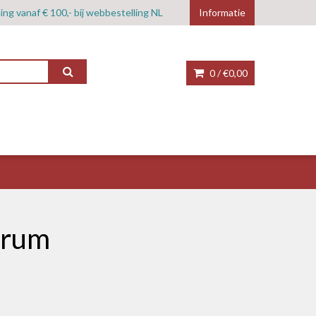
ing vanaf € 100,- bij webbestelling NL
Informatie
0 /
€0,00
drum