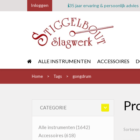
Inloggen
35 jaar ervaring & persoonlijk advies
ALLE INSTRUMENTEN
ACCESSOIRES
D
Home
Tags
gongdrum
Pr
CATEGORIE
Alle instrumenten
(1642)
Sorteren
Accessoires
(618)