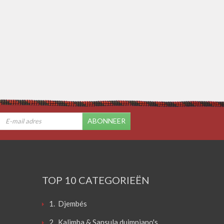
ABONNEER
TOP 10 CATEGORIEËN
1. Djembés
2. Kalimba & Sansula duimpiano's