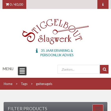
0 /
€0,00
35 JAAR ERVARING &
PERSOONLIJK ADVIES
MENU
Home
Tags
geitenagels
FILTER PRODUCTS