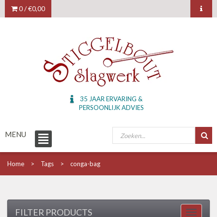
0 /
€0,00
35 JAAR ERVARING &
PERSOONLIJK ADVIES
MENU
Home
Tags
conga-bag
FILTER PRODUCTS