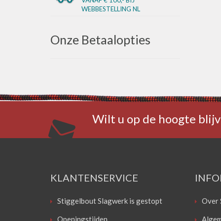
WEBBESTELLING NL
Onze Betaalopties
Wilt u op de hoogte blijv
KLANTENSERVICE
INFO
Stiggelbout Slagwerk is gestopt
Over 
Openingstijden
Algem