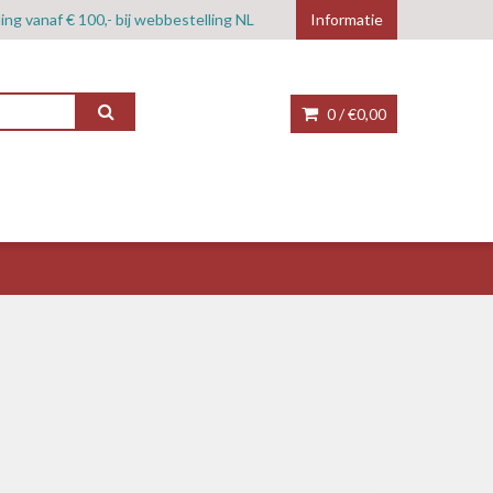
ing vanaf € 100,- bij webbestelling NL
Informatie
0 /
€0,00