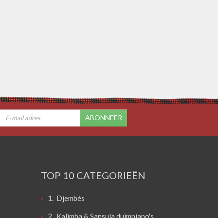
ABONNEER
TOP 10 CATEGORIEËN
1. Djembés
2. Kalimba & Sansula duimpiano's