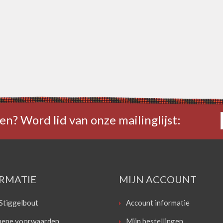
en? Word lid van onze mailinglijst:
RMATIE
MIJN ACCOUNT
Stiggelbout
Account informatie
ene voorwaarden
Mijn bestellingen