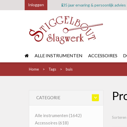
Inloggen
35 jaar ervaring & persoonlijk advies
ALLE INSTRUMENTEN
ACCESSOIRES
D
Home
Tags
buis
Pr
CATEGORIE
Alle instrumenten
(1642)
Sorteren
Accessoires
(618)