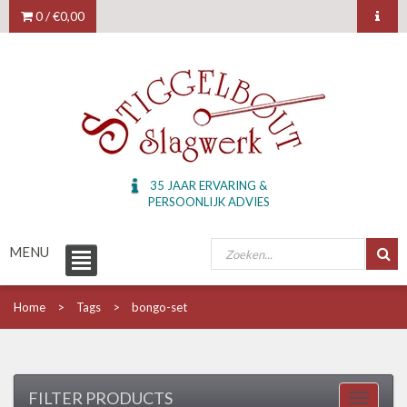
0 /
€0,00
35 JAAR ERVARING &
PERSOONLIJK ADVIES
MENU
Home
Tags
bongo-set
FILTER PRODUCTS