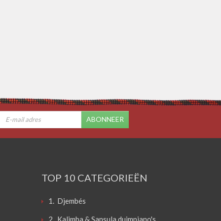
ABONNEER
TOP 10 CATEGORIEËN
1. Djembés
2. Kalimba & Sansula duimpiano's