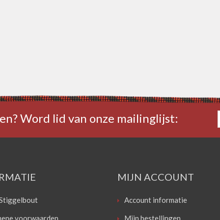
en? Word lid van onze mailinglijst:
RMATIE
MIJN ACCOUNT
Stiggelbout
Account informatie
ene voorwaarden
Mijn bestellingen