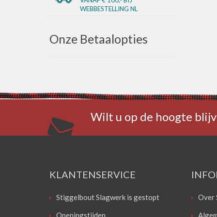
WEBBESTELLING NL
Onze Betaalopties
Wilt u op de hoogte blijv
KLANTENSERVICE
INFO
Stiggelbout Slagwerk is gestopt
Over 
Openingstijden
Algem