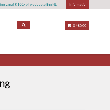
ing vanaf € 100,- bij webbestelling NL
Informatie
0 /
€0,00
ing