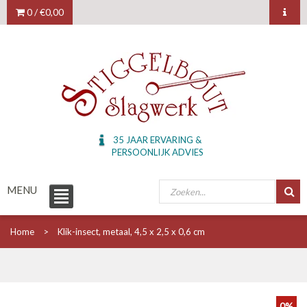
0 /
€0,00
35 JAAR ERVARING &
PERSOONLIJK ADVIES
MENU
Home
Klik-insect, metaal, 4,5 x 2,5 x 0,6 cm
0%