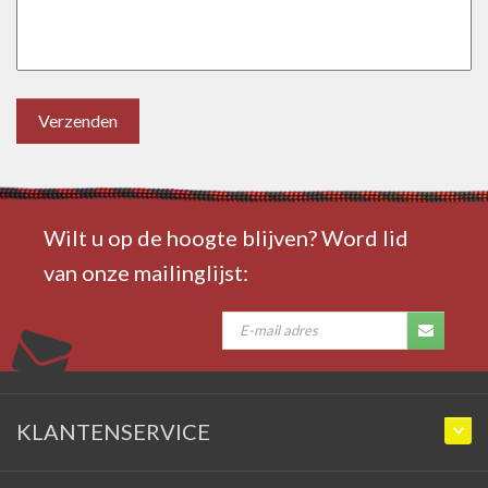
Verzenden
Wilt u op de hoogte blijven? Word lid
van onze mailinglijst:
KLANTENSERVICE