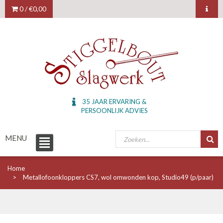
0 /
€0,00
35 JAAR ERVARING &
PERSOONLIJK ADVIES
MENU
Home
Metallofoonkloppers CS7, wol omwonden kop, Studio49 (p/paar)