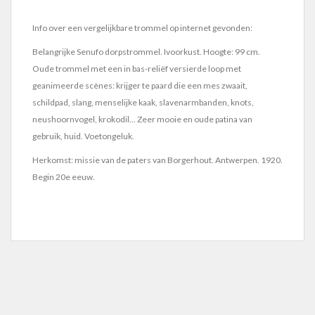
Info over een vergelijkbare trommel op internet gevonden:
Belangrijke Senufo dorpstrommel. Ivoorkust. Hoogte: 99 cm.
Oude trommel met een in bas-reliëf versierde loop met
geanimeerde scènes: krijger te paard die een mes zwaait,
schildpad, slang, menselijke kaak, slavenarmbanden, knots,
neushoornvogel, krokodil... Zeer mooie en oude patina van
gebruik, huid. Voetongeluk.
Herkomst: missie van de paters van Borgerhout. Antwerpen. 1920.
Begin 20e eeuw.