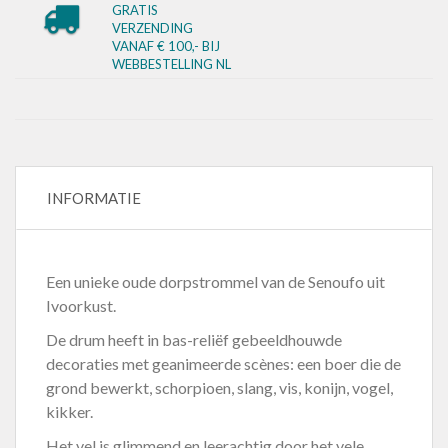
GRATIS
VERZENDING
VANAF € 100,- BIJ
WEBBESTELLING NL
INFORMATIE
Een unieke oude dorpstrommel van de Senoufo uit
Ivoorkust.
De drum heeft in bas-reliëf gebeeldhouwde
decoraties met geanimeerde scènes: een boer die de
grond bewerkt, schorpioen, slang, vis, konijn, vogel,
kikker.
Het vel is glimmend en leerachtig door het vele