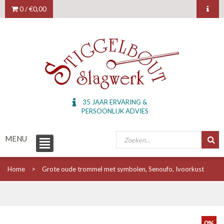
0 /
€0,00
35 JAAR ERVARING &
PERSOONLIJK ADVIES
MENU
Home
Grote oude trommel met symbolen, Senoufo, Ivoorkust
0%