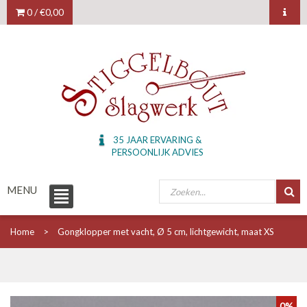
0 /
€0,00
35 JAAR ERVARING &
PERSOONLIJK ADVIES
MENU
Home
Gongklopper met vacht, Ø 5 cm, lichtgewicht, maat XS
0%