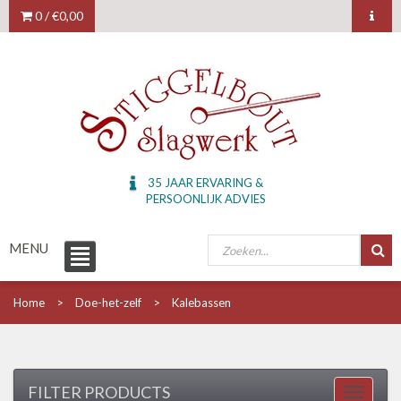
0 /
€0,00
35 JAAR ERVARING &
PERSOONLIJK ADVIES
MENU
Home
Doe-het-zelf
Kalebassen
FILTER PRODUCTS