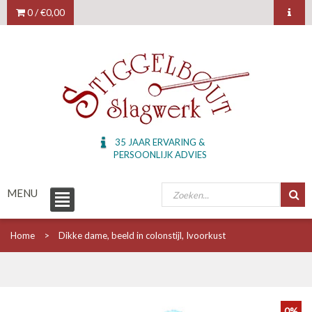
0 /
€0,00
35 JAAR ERVARING &
PERSOONLIJK ADVIES
MENU
Home
Dikke dame, beeld in colonstijl, Ivoorkust
0%