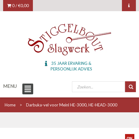
0 /
€0,00
35 JAAR ERVARING &
PERSOONLIJK ADVIES
MENU
Home
Darbuka-vel voor Meinl HE-3000, HE-HEAD-3000
0%