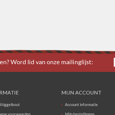
en? Word lid van onze mailinglijst:
RMATIE
MIJN ACCOUNT
Stiggelbout
Account informatie
ene voorwaarden
Mijn bestellingen