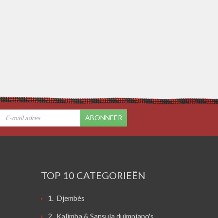
ABONNEER
TOP 10 CATEGORIEËN
1. Djembés
2. Kalimba & Sansula duimpiano's