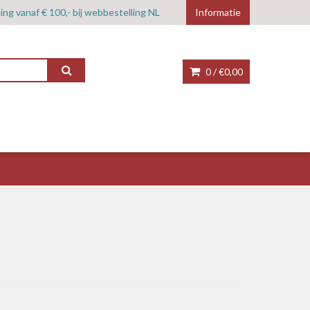
ing vanaf € 100,- bij webbestelling NL
Informatie
0 /
€0,00