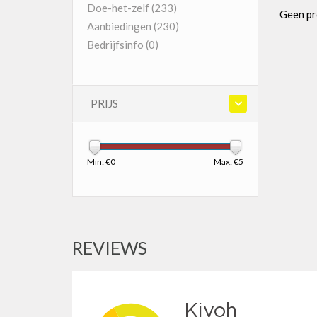
Doe-het-zelf
(233)
Geen pr
Aanbiedingen
(230)
Bedrijfsinfo
(0)
PRIJS
Min: €
0
Max: €
5
REVIEWS