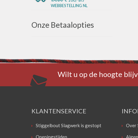
WEBBESTELLING NL
Onze Betaalopties
Wilt u op de hoogte blijv
KLANTENSERVICE
INFO
Stiggelbout Slagwerk is gestopt
Over 
Openingstijden
Algem