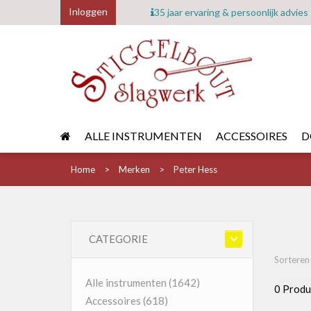
Inloggen
35 jaar ervaring & persoonlijk advies
ALLE INSTRUMENTEN
ACCESSOIRES
D
Home
Merken
Peter Hess
CATEGORIE
Sorteren
Alle instrumenten
(1642)
0 Produ
Accessoires
(618)