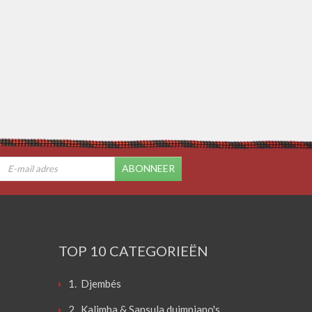
ABONNEER
TOP 10 CATEGORIEËN
1. Djembés
2. Kalimba & Sansula duimpiano's