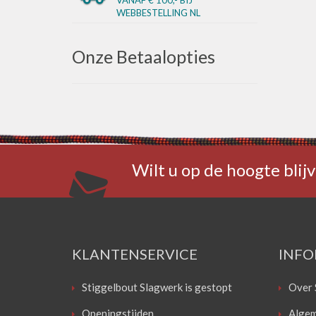
WEBBESTELLING NL
Onze Betaalopties
Wilt u op de hoogte blijv
KLANTENSERVICE
INFO
Stiggelbout Slagwerk is gestopt
Over 
Openingstijden
Algem