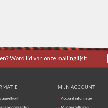
en? Word lid van onze mailinglijst:
RMATIE
MIJN ACCOUNT
Stiggelbout
Account informatie
ene voorwaarden
Mijn bestellingen