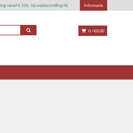
ing vanaf € 100,- bij webbestelling NL
Informatie
0 /
€0,00