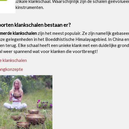
d als muzikale klankschaal. Waarschijnlijk zijn de schalen geëvol
le muziekinstrumenten.
orten klankschalen bestaan er?
erde klankschalen
zijn het meest populair. Ze zijn namelijk gebas
euze gelegenheden in het Boeddhistische Himalayagebied. In China en
en terug. Elke schaal heeft een unieke klank met een duidelijke gron
al weer spannend wat voor klanken die voortbrengt!
e klankschalen
angkonzepte