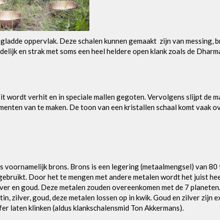
 gladde oppervlak. Deze schalen kunnen gemaakt zijn van messing, 
idelijk en strak met soms een heel heldere open klank zoals de Dharma
 wordt verhit en in speciale mallen gegoten. Vervolgens slijpt de ma
menten van te maken. De toon van een kristallen schaal komt vaak ov
 voornamelijk brons. Brons is een legering (metaalmengsel) van 80 t
ebruikt. Door het te mengen met andere metalen wordt het juist heel
 zilver en goud. Deze metalen zouden overeenkomen met de 7 planeten. 
r, tin, zilver, goud, deze metalen lossen op in kwik. Goud en zilver zi
fer laten klinken (aldus klankschalensmid Ton Akkermans).