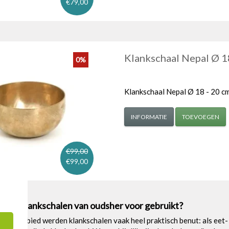
€79,00
Klankschaal Nepal Ø 1
0%
Klankschaal Nepal Ø 18 - 20 c
INFORMATIE
TOEVOEGEN
€99,00
€99,00
den klankschalen van oudsher voor gebruikt?
alayagebied werden klankschalen vaak heel praktisch benut: als eet- 