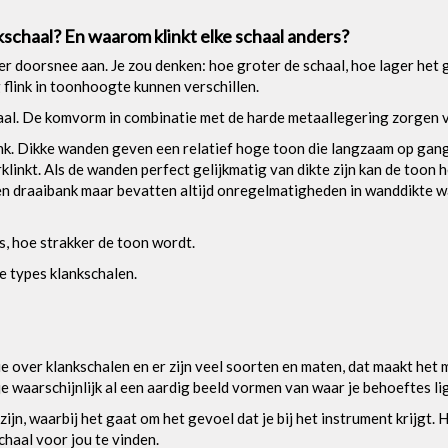
kschaal? En waarom klinkt elke schaal anders?
er doorsnee aan. Je zou denken: hoe groter de schaal, hoe lager het
flink in toonhoogte kunnen verschillen.
haal. De komvorm in combinatie met de harde metaallegering zorgen 
nk. Dikke wanden geven een relatief hoge toon die langzaam op ga
klinkt. Als de wanden perfect gelijkmatig van dikte zijn kan de toon 
 draaibank maar bevatten altijd onregelmatigheden in wanddikte waa
s, hoe strakker de toon wordt.
e types klankschalen.
tie over klankschalen en er zijn veel soorten en maten, dat maakt he
je waarschijnlijk al een aardig beeld vormen van waar je behoeftes li
zijn, waarbij het gaat om het gevoel dat je bij het instrument krijgt.
chaal voor jou te vinden.