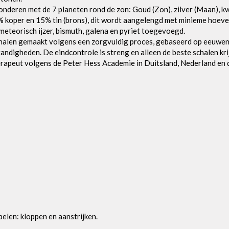
eren met de 7 planeten rond de zon: Goud (Zon), zilver (Maan), kwik
± 85% koper en 15% tin (brons), dit wordt aangelengd met minieme ho
eteorisch ijzer, bismuth, galena en pyriet toegevoegd.
chalen gemaakt volgens een zorgvuldig proces, gebaseerd op eeuwen
andigheden. De eindcontrole is streng en alleen de beste schalen kr
herapeut volgens de Peter Hess Academie in Duitsland, Nederland en 
pelen: kloppen en aanstrijken.