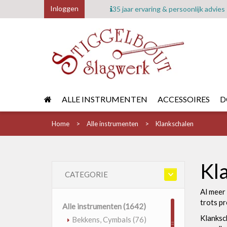
Inloggen
35 jaar ervaring & persoonlijk advies
ALLE INSTRUMENTEN
ACCESSOIRES
D
Home
Alle instrumenten
Klankschalen
Kl
CATEGORIE
Al meer 
trots pr
Alle instrumenten
(1642)
Klanksc
Bekkens, Cymbals
(76)