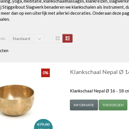
aling, yoga, meditatie, klankschaalmassages, klankreizen, slagwer
ij Stiggelbout Slagwerk benaderen we klankschalen als instrument, da
 meer dan op een uiterlijk met allerlei decoraties. Onderaan deze p
halen.
 op:
Standaard
cten
Klankschaal Nepal Ø 1
0%
Klankschaal Nepal Ø 16 - 18 c
INFORMATIE
TOEVOEGEN
€79,00