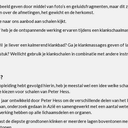
eeld geven door middel van foto’s en geluidsfragmenten, maar dit zijn
men over de afmetingen, het gewicht en de herkomst.
e naar ons aanbod aan schalen kijkt.
f heb je de ontspannende werking ervaren tijdens een klankschaalm
il je liever een kalmerend klankbad? Ga je klankmassages geven of laa
stuk? Wellicht gebruik je klankschalen in combinatie met andere instr
e?
opleiding hebt gevolgd hierin, heb je meestal wel een idee welke scha
e kiezen voor schalen van Peter Hess.
 jaar ontwikkeld door Peter Hess om de verschillende delen van het 
daan, onderzoek gedaan in Azië en samengewerkt met een aantal wete
werking hebben op alle lichaamsdelen en organen.
ast de diepste grondtonen klinken er meerdere lagen boventonen mee.
 tonen.