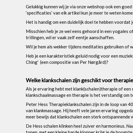
Gelukkig kunnen wij je via onze webshop ook een goed b
‘specificaties’ van elk artikel kun je meer te weten ko
Het is handig om een duidelijk doel te hebben voordat j
Misschien heb je ze wel eens gehoord in een yogales o
trillingen, wil er vaak zelf eentje aanschaffen.
Wil je hem als wekker tijdens meditaties gebruiken of w
Heb je een karakteristiek geluid nodig voor een muziek
Ching' (een compositie van Per Nørgård)?
Welke klankschalen zijn geschikt voor therapi
Als je ervaring hebt met klank(schalen)therapie of een 
klankschaalmassage en therapie is het verstandig om t
Peter Hess Therapieklankschalen zijn in de loop van 40
van klankmassage. Hij heeft vele jaren ervaring opge
meer bewijs dat klankschalen een sterk ontspannende 
De Hess schalen klinken heel zuiver en harmonieus. Na
tonen, met een kleine harde klopper krijg je de hoogste