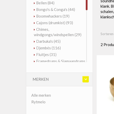
soundhe
Bellen
(84)
klank. B
Bongo's & Conga's
(44)
schalen,
Boomwhackers
(19)
klanksc
Cajons (drumkist)
(93)
Chimes,
Sorteren
windgongs/windspellen
(29)
Darbuka's
(45)
2 Produ
Djembés
(116)
Fluitjes
(31)
Framedrums & Sjamaandrums
(121)
Geluidseffecten
(99)
MERKEN
Gongs
(51)
Guiro's, raspen
(19)
Handpannen & Tongdrums
Alle merken
(180)
Rytmelo
Kalebassen
(37)
Kalimba & Sansula