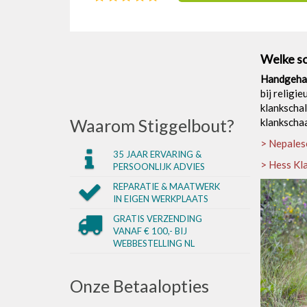
gelegenhei
ceremonië
Welke so
Handgeham
bij religi
klankschal
Waarom Stiggelbout?
klankscha
> Nepales
35 JAAR ERVARING &
> Hess Kl
PERSOONLIJK ADVIES
REPARATIE & MAATWERK
IN EIGEN WERKPLAATS
GRATIS VERZENDING
VANAF € 100,- BIJ
WEBBESTELLING NL
Onze Betaalopties