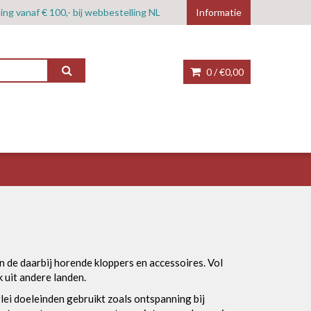
ing vanaf € 100,- bij webbestelling NL
Informatie
0 /
€0,00
n de daarbij horende kloppers en accessoires. Vol
 uit andere landen.
lei doeleinden gebruikt zoals ontspanning bij