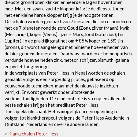
diepste grondtonen klinken er meerdere lagen boventonen
mee. Met een zware zachte klopper krijg je de diepste tonen,
met een kleine harde klopper krijg je de hoogste tonen.
De schalen worden gemaakt van 7 metalen die corresponderen
met de 7 planeten rond de zon: Goud (Zon), zilver (Maan), kwik
(Mercurius), koper (Venus), ijzer – Mars, lood (Saturnus), tin
(Jupiter). In de praktijk gaat het om ± 85% koper en 15% tin
(brons), dit wordt aangelengd met minieme hoeveelheden van
de hier genoemde metalen. Daarnaast worden er homeopatisch
verdunde hoeveelheden zink, meteorisch ijzer, bismuth, galena
en pyriet toegevoegd.
In de werkplaats van Peter Hess in Nepal worden de schalen
gemaakt volgens een zorgvuldig proces, gebaseerd op
eeuwenoude technieken, maar met de nieuwste inzichten
verrijkt. Er wordt gewerkt onder uitstekende
werkomstandigheden. De eindcontrole is streng en alleen de
beste schalen krijgen het predikaat Peter Hess
Therapieklankschaal. Het is mogelijk om een opleiding te
volgen tot klanktherapeut volgens de Peter Hess Academie in
Duitsland, Nederland en diverse andere landen.
> Klankschalen Peter Hess