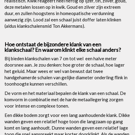
realistisch. Kwik reageert heel heftig op ijzer, tin, zilver, goud,
deze metalen lossen op in kwik. Goud en zilver zijn extreem
duur, en zullen hoogstens in homeopatische verdunning
aanwezig zijn. Lood zal een schaal juist doffer laten klinken
(aldus klankschalensmid Ton Akkermans).
Hoe ontstaat de bijzondere klank van een
klankschaal? En waarom klinkt elke schaal anders?
Bij bieden klankschalen van 7 cm tot wel een halve meter
doorsnee aan. Je zou denken: hoe groter de schaal, hoe lager
het geluid. Maar wees er wel van bewust dat twee
handgehamerde schalen van gelijke diameter onderling flink in
toonhoogte kunnen verschillen.
De vorm en het materiaal bepalen de klank van een schaal. De
komvorm in combinatie met de harde metaallegering zorgen
voor intense en complexe tonen.
Een dikke bodem zorgt voor een lang aanhoudende klank. Dikke
wanden geven een relatief hoge toon die langzaam op gang
komt en lang aanhoudt. Dunne wanden geven een relatief lage
toon die snel aanspreekt maar korter doorklinkt. Als de wanden