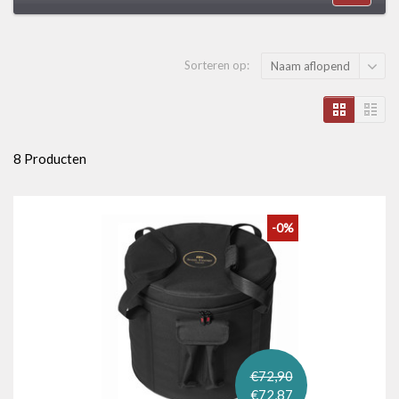
Sorteren op:
Naam aflopend
8 Producten
-0%
€72,90
€72,87