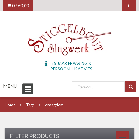
0 /
€0,00
35 JAAR ERVARING &
PERSOONLIJK ADVIES
MENU
Home
Tags
draagriem
FILTER PRODUCTS