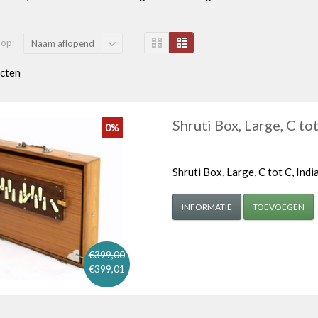
 op:
Naam aflopend
cten
Shruti Box, Large, C tot 
0%
Shruti Box, Large, C tot C, India 
INFORMATIE
TOEVOEGEN
€399,00
€399,01