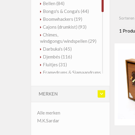
Bellen
(84)
Bongo's & Conga's
(44)
Sorteren
Boomwhackers
(19)
Cajons (drumkist)
(93)
1 Produ
Chimes,
windgongs/windspellen
(29)
Darbuka's
(45)
Djembés
(116)
Fluitjes
(31)
Framedrums & Sjamaandrums
(121)
Geluidseffecten
(99)
MERKEN
Gongs
(51)
Guiro's, raspen
(19)
Handpannen & Tongdrums
Alle merken
(180)
M.K.Sardar
Kalebassen
(37)
Kalimba & Sansula