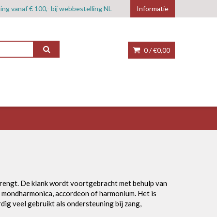
ing vanaf € 100,- bij webbestelling NL
Informatie
0 /
€0,00
brengt. De klank wordt voortgebracht met behulp van
n mondharmonica, accordeon of harmonium. Het is
ig veel gebruikt als ondersteuning bij zang,