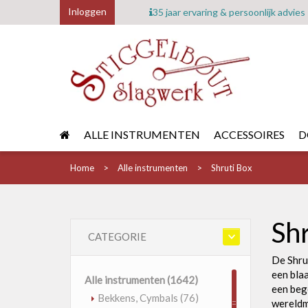
Inloggen
35 jaar ervaring & persoonlijk advies
ALLE INSTRUMENTEN
ACCESSOIRES
D
Home
Alle instrumenten
Shruti Box
Sh
CATEGORIE
De Shru
een bla
Alle instrumenten
(1642)
een bege
Bekkens, Cymbals
(76)
wereldm