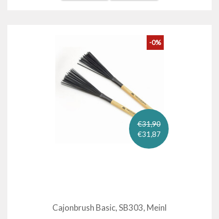
-0%
€31,90
€31,87
Cajonbrush Basic, SB303, Meinl