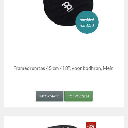
€63,50
€63,50
Framedrumtas 45 cm / 18'', voor bodhran, Meinl
INFORMATIE
TOEVOEGEN
-0%