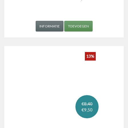
INFORMATIE
TOEVOEGEN
13%
€8,40
€9,50