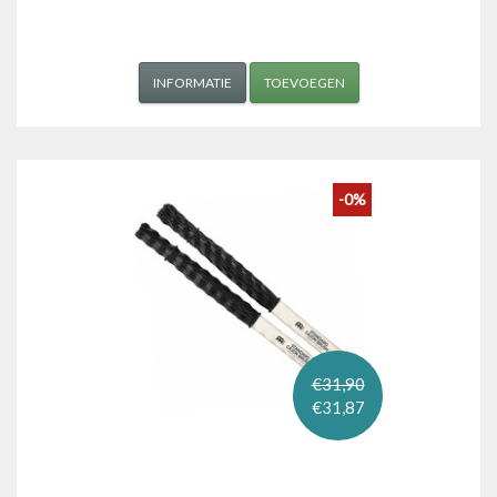
INFORMATIE
TOEVOEGEN
-0%
€31,90
€31,87