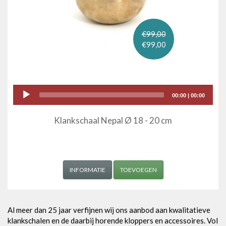
€99,00
€99,00
Audio
00:00
|
00:00
Player
Klankschaal Nepal Ø 18 - 20 cm
INFORMATIE
TOEVOEGEN
Al meer dan 25 jaar verfijnen wij ons aanbod aan kwalitatieve
klankschalen en de daarbij horende kloppers en accessoires. Vol