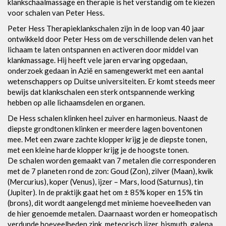
klankschaalmassage en therapie is het verstandig om te kiezen
voor schalen van Peter Hess.
Peter Hess Therapieklankschalen zijn in de loop van 40 jaar
ontwikkeld door Peter Hess om de verschillende delen van het
lichaam te laten ontspannen en activeren door middel van
klankmassage. Hij heeft vele jaren ervaring opgedaan,
onderzoek gedaan in Azië en samengewerkt met een aantal
wetenschappers op Duitse universiteiten. Er komt steeds meer
bewijs dat klankschalen een sterk ontspannende werking
hebben op alle lichaamsdelen en organen.
De Hess schalen klinken heel zuiver en harmonieus. Naast de
diepste grondtonen klinken er meerdere lagen boventonen
mee. Met een zware zachte klopper krijg je de diepste tonen,
met een kleine harde klopper krijg je de hoogste tonen.
De schalen worden gemaakt van 7 metalen die corresponderen
met de 7 planeten rond de zon: Goud (Zon), zilver (Maan), kwik
(Mercurius), koper (Venus), ijzer – Mars, lood (Saturnus), tin
(Jupiter). In de praktijk gaat het om ± 85% koper en 15% tin
(brons), dit wordt aangelengd met minieme hoeveelheden van
de hier genoemde metalen. Daarnaast worden er homeopatisch
verdunde hoeveelheden zink, meteorisch ijzer, bismuth, galena